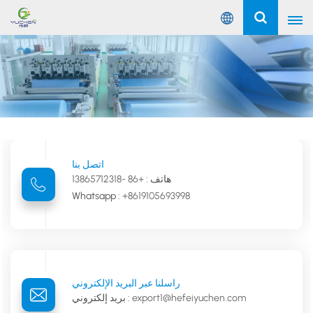
عربي
English
Русский
Español
اتصل بنا
هاتف :
+86 -13865712318
Português
Whatsapp :
+8619105693998
عربي
راسلنا عبر البريد الإلكتروني
export1@hefeiyuchen.com
بريد إلكتروني :