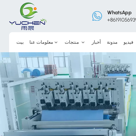
WhatsApp
+8619105693
فيديو
مدونة
أخبار
منتجات
معلومات عنا
بيت