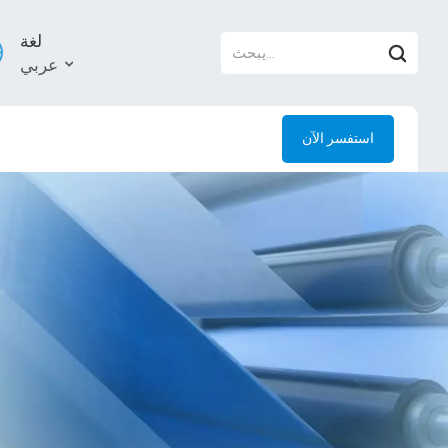
لغة
عربي
استفسر الآن
й
l
uês