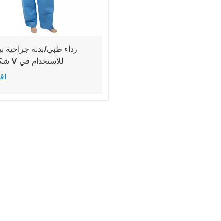
رداء طبي/بدلة جراحية بي
شكل حر
المس
اقر