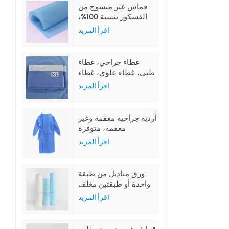
قماش غير منسوج من
الفسكوز بنسبة 100%،
لون أزرق، للاستخدام
اقرأ المزيد
الطبي
غطاء جراحي، غطاء
طبي، غطاء علوي، غطاء
سفلي، غطاء جانبي
اقرأ المزيد
أردية جراحية معقمة وغير
معقمة، متوفرة
بمقاسات ML و XL و
اقرأ المزيد
XXL
ورق مناديل من طبقة
واحدة أو طبقتين مغلف
بغشاء من البولي إيثيلين
اقرأ المزيد