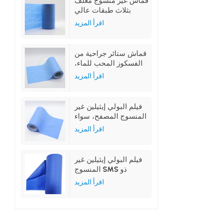
قماش غير منسوج مغلف
بثلاث طبقات عالي
الامتصاص
اقرأ المزيد
قماش ستائر جراحية من
الفسكوز المحب للماء،
غير منسوج، مغلف بغشاء
اقرأ المزيد
البولي إيثيلين
فيلم البولي إيثيلين غير
المنسوج المصفح، سواء
كان محبًا للماء أو طاردًا
اقرأ المزيد
للماء، مصنوع من البولي
بروبيلين المحب للماء أو
البولي بروبيلين المقاوم
فيلم البولي إيثيلين غير
للماء
المنسوج SMS ذو
التغليف الكامل أو
اقرأ المزيد
المتوسط