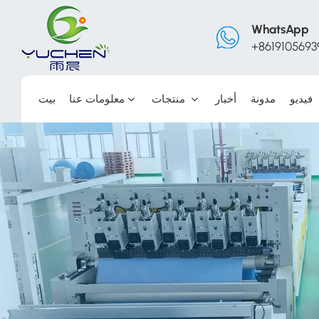
WhatsApp
+8619105693
فيديو
مدونة
أخبار
منتجات
معلومات عنا
بيت