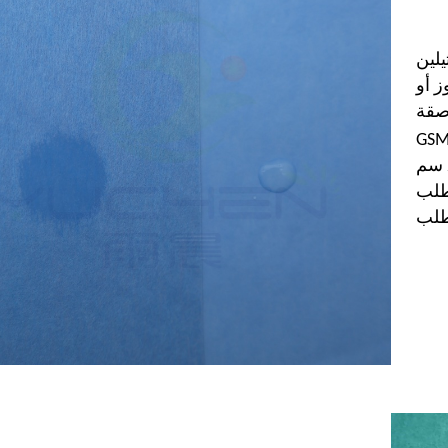
يلين
ز أو
اصقة
طلب