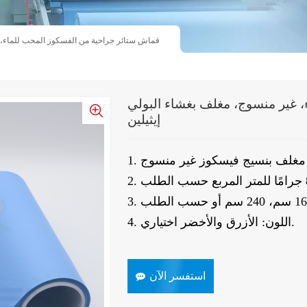
قماش ستائر جراحية من الفسكوز المحب للماء، غ
 غير منسوج، مغلف بغشاء البولي
إيثيلين
يلين مغلف بنسيج فيسكوز غير منسوج
4. اللون: الأزرق والأخضر اختياري.
استفسر الآن