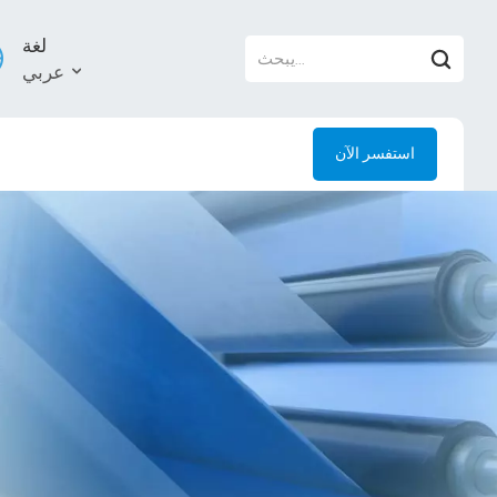
لغة
عربي
استفسر الآن
й
l
uês