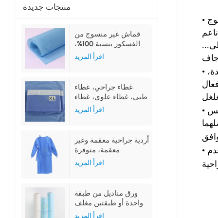
منتجات جديدة
•
وج
قماش غير منسوج من
الفسكوز بنسبة 100%،
...
لون أزرق، للاستخدام
اقرأ المزيد
الطبي
•
ة،
غطاء جراحي، غطاء
طبي، غطاء علوي، غطاء
سفلي، غطاء جانبي
•
اقرأ المزيد
يس
أردية جراحية معقمة وغير
•
معقمة، متوفرة
دم
بمقاسات ML و XL و
اقرأ المزيد
XXL
ورق مناديل من طبقة
واحدة أو طبقتين مغلف
بغشاء من البولي إيثيلين
اقرأ المزيد