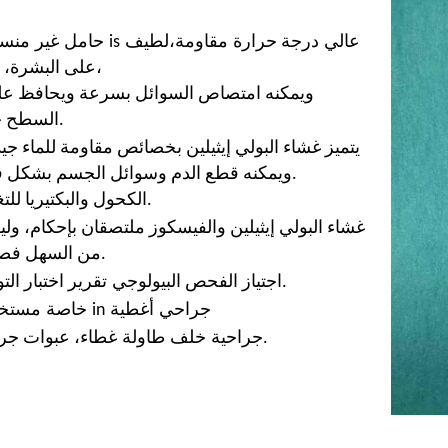
عالي
درجة حرارة
مقاومة،
لطيف
is
حامل
غير
منس
على البشرة، ناعم،
ويمكنه امتصاص السوائل بسرعة ويحافظ على
السطح جاف.
يتميز غشاء البولي إيثيلين بخصائص مقاومة للماء جيد
ويمكنه قطع الدم وسوائل الجسم بشكل فعال.
الكحول والبكتيريا للتغلغل.
غشاء البولي إيثيلين والفيسكوز ملتصقان بإحكام، ول
من السهل فصلهما.
تقرير اختبار التوافق.
اجتياز الفحص البيولوجي
جراحي
أغطية
in
خاصة
مستخ
غطاء، عبوات جراحية.
جراحية
خلف
طاولة