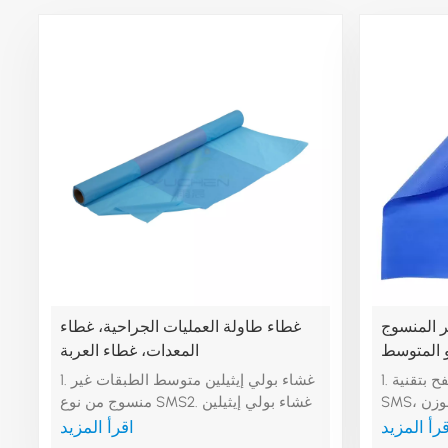
منسوج SMS ذو
غطاء طاولة العمليات الجراحية، غطاء
و المتوسط
المعدات، غطاء العربة
1. المادة:فيلم البولي إيثيلين المصفح بتقنية
1. غشاء بولي إيثيلين متوسط ​​الطبقات غير
SMS، مع غراء وبدون غراء2. الوزن
منسوج من نوع SMS2. غشاء بولي إيثيلين
بالجرام: من 30 جرامًا للمتر المربع إلى 150
متوسط ​​الطبقات غير منسوج من البولي
رأ المزيد
اقرأ المزيد
جرامًا للمتر المربع، ويمكن تخصيصه3.
بروبيلين المحب للماء3. غشاء البولي