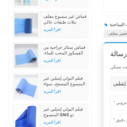
قماش غير منسوج مغلف
بثلاث طبقات عالي
الامتصاص
اقرأ المزيد
خضر مغلف
قماش ستائر جراحية من
رسالة
الفسكوز المحب للماء،
غير منسوج، مغلف بغشاء
اقرأ المزيد
البولي إيثيلين
فيلم البولي إيثيلين غير
يثيلين
المنسوج المصفح، سواء
كان محبًا للماء أو طاردًا
اقرأ المزيد
للماء، مصنوع من البولي
بروبيلين المحب للماء أو
البولي بروبيلين المقاوم
فيلم البولي إيثيلين غير
للماء
المنسوج SMS ذو
التغليف الكامل أو
اقرأ المزيد
المتوسط