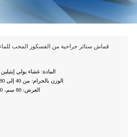
قماش ستائر جراحية من الفسكوز المحب للماء،
1. المادة: غشاء بولي إيث
2. الوزن بالجرام: من 40 إلى 80 جرامًا للمتر المربع حسب الطلب
3. العرض: 80 سم، 160 سم، 240 سم أو حسب الطلب