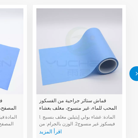
قماش ستائر جراحية من الفسكوز
في
المحب للماء، غير منسوج، مغلف بغشاء
المصفح، س
البولي إيثيلين
للماء، مصن
1. المادة: غشاء بولي إيثيلين مغلف بنسيج
للماء أ
فيسكوز غير منسوج2. الوزن بالجرام: من
المصفح، 
40 إلى 80 جرامًا للمتر المربع حسب
للماء، مص
اقرأ المزيد
الطلب3. العرض: 80 سم، 160 سم، 240