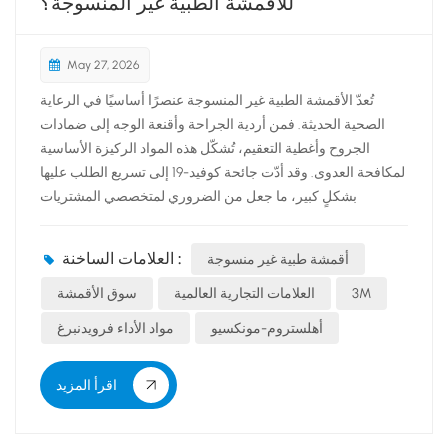
للأقمشة الطبية غير المنسوجة؟
May 27, 2026
تُعدّ الأقمشة الطبية غير المنسوجة عنصرًا أساسيًا في الرعاية
الصحية الحديثة. فمن أردية الجراحة وأقنعة الوجه إلى ضمادات
الجروح وأغطية التعقيم، تُشكّل هذه المواد الركيزة الأساسية
لمكافحة العدوى. وقد أدّت جائحة كوفيد-19 إلى تسريع الطلب عليها
بشكلٍ كبير، ما جعل من الضروري لمتخصصي المشتريات
ومصنّعي الأجهزة الطبية ومقدّمي الرعاية الصحية معرفة أبرز
الشركات المصنّعة.لذا، ما هي الشركات التي تهيمن على السوق
العلامات الساخنة :
أقمشة طبية غير منسوجة
العالمية؟ أقمشة طبية غير منسوجة سوق الأقمشة؟فيما يلي تحليل
شامل لأفضل العلامات التجارية، بناءً على الحصة السوقية والريادة
3M
العلامات التجارية العالمية
سوق الأقمشة
التكنولوجية والانتشار العالمي. العلامات التجارية العالمية3Mعلامة
أهلستروم-مونكسيو
مواد الأداء فرويدنبرغ
تجارية عالمية مشهورة بأقمشة من نوع "ميلتبلون" و"إس إم إس"
عالية الجودة. تتميز منتجاتها بترشيح ممتاز ومقاومة عالية للسوائل،
اقرأ المزيد
وتتوافق تماماً مع المعايير الطبية الدولية.مواد الأداء
فرويدنبرغشركة أوروبية متخصصة في المن...