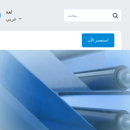
لغة
عربي
استفسر الآن
й
l
uês