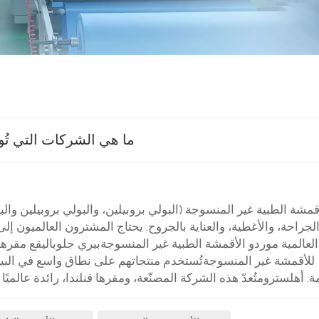
ما هي الشركات التي تُو
أقمشة الطبية غير المنسوجة (البولي بروبيلين، والبولي بروبيلين وال
لجراحة، والأغطية، والعناية بالجروح. يحتاج المشترون العالميون
العالمية موردو الأقمشة الطبية غير المنسوجةبيري جلوباليقع مقرها 
للأقمشة غير المنسوجةتُستخدم منتجاتهم على نطاق واسع في البيئ
ة. أهلسترومتُعدّ هذه الشركة المصنّعة، ومقرها فنلندا، رائدة عالميًا
ترشيح الطبي، وأقمشة التعقيم، والملابس الواقية. كيمبرلي كلارك
العالم انطلاقاً من إيرفينغ، تكساس، وهي تقوم بتصنيع أقمشة SMS عالية ال...