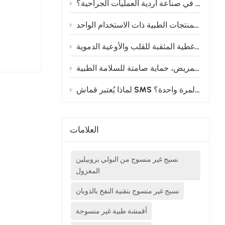
ما هي أفضل منتجات الأقمشة الطبية غير المنسوجة المستخدمة في صناعة أردية العمليات الجراحية؟
كيفية اختيار الأقمشة الطبية غير المنسوجة للمنتجات الطبية ذات الاستخدام الواحد
الوظائف الرئيسية وتطبيقات الأغطية المثقبة للقلب والأوعية الدموية
تغليف الأقمشة غير المنسوجة بغشاء البولي إيثيلين: من غرفة العمليات إلى سرير التمريض، حماية صامتة للسلامة الطبية
لماذا يُعتبر قماش SMS غير المنسوج المعيار الذهبي لأردية الجراحة التي تُستخدم لمرة واحدة؟
العلامات
نسيج غير منسوج من البولي بروبيلين
المغزول
نسيج غير منسوج بتقنية النفخ بالذوبان
أقمشة طبية غير منسوجة