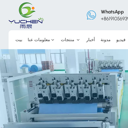
WhatsApp
+8619105693
فيديو
مدونة
أخبار
منتجات
معلومات عنا
بيت