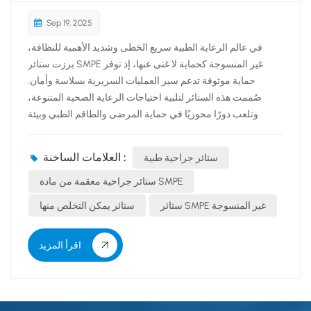
Sep 19, 2025
في عالم الرعاية الطبية سريع الخطى وشديد الأهمية للنظافة،
برزت ستائر SMPE غير المنسوجة كحماية لا غنى عنها، إذ توفر
حماية موثوقة تدعم سير العمليات السريرية بسلاسة وأمان.
صُممت هذه الستائر لتلبية احتياجات الرعاية الصحية المتنوعة،
وتلعب دورًا محوريًا في حماية المرضى والطاقم الطبي وبيئة
العلاج.​في قلب سلامة غرفة العمليات هي ستائر جراحية طبية
مصنوعة من قماش SMPE غير المنسوج. صُممت هذه الستائر
العلامات الساخنة :
ستائر جراحية طبية
لتكون خط دفاع أول ضد التلوث، حيث تُشكل حاجزًا مانعًا للبكتيريا
وسوائل الجسم والملوثات الخارجية، وهو أمر أساسي لمنع عدوى
ستائر جراحية معقمة من مادة SMPE
موقع الجراحة. على عكس الستائر التقليدية الصلبة، تتميز ستائر
ستائر SMPE غير المنسوجة
ستائر يمكن التخلص منها
SMPE بخفة وزنها ومرونتها، مما يسمح بوضعها بسلاسة فوق
المرضى والمعدات الجراحية دون المساس بالتغطية. تضمن هذه
اقرأ المزيد
المرونة حماية متواصلة طوال الإجراءات، مما يُتيح للفرق الطبية
التركيز على الرعاية بدلاً من تعديل الستائر.​بالنسبة للإعدادات...