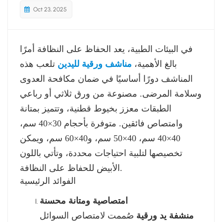
Oct 23, 2025
في البيئات الطبية، يعد الحفاظ على النظافة أمرًا
بالغ الأهمية،
مناشف ورقية لليدين
تلعب هذه
المناشف دورًا أساسيًا في ضمان مكافحة العدوى
وسلامة المرضى. مصنوعة من ورق ثلاثي أو رباعي
الطبقات معزز بخيوط قطنية، وتتميز بمتانة
وامتصاص فائقين. متوفرة بأحجام 30×40 سم،
40×40 سم، 40×50 سم، و40×60 سم، ويمكن
تخصيصها لتلبية احتياجات محددة، وتأتي باللون
الأبيض للحفاظ على النظافة.
الفوائد الرئيسية
امتصاصية ومتانة محسنة
منشفة يد ورقية
صُممت لامتصاص السوائل