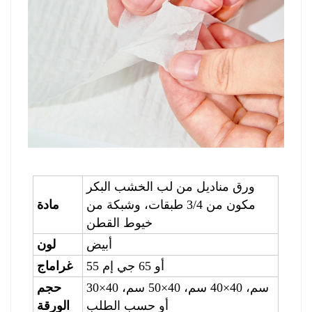
ورق مناديل من لب الخشب البكر
مكون من 3/4 طبقات، وشبكة من
مادة
خيوط القطن
أبيض
لون
55 أو 65 جي إم
غراماج
30×40 سم، 40×40 سم، 40×50 سم،
حجم
أو حسب الطلب
الورقة