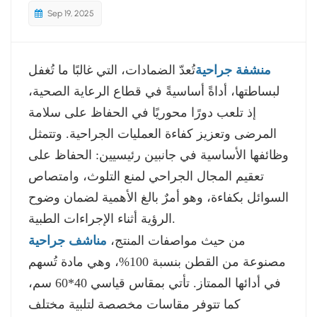
Sep 19, 2025
منشفة جراحية
تُعدّ الضمادات، التي غالبًا ما تُغفل
لبساطتها، أداةً أساسيةً في قطاع الرعاية الصحية،
إذ تلعب دورًا محوريًا في الحفاظ على سلامة
المرضى وتعزيز كفاءة العمليات الجراحية. وتتمثل
وظائفها الأساسية في جانبين رئيسيين: الحفاظ على
تعقيم المجال الجراحي لمنع التلوث، وامتصاص
السوائل بكفاءة، وهو أمرٌ بالغ الأهمية لضمان وضوح
الرؤية أثناء الإجراءات الطبية.
من حيث مواصفات المنتج،
مناشف جراحية
مصنوعة من القطن بنسبة 100%، وهي مادة تُسهم
في أدائها الممتاز. تأتي بمقاس قياسي 40*60 سم،
كما تتوفر مقاسات مخصصة لتلبية مختلف