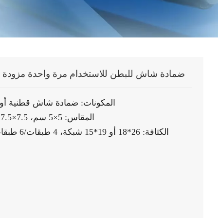
ضمادة شاش للبطن للاستخدام مرة واحدة مزودة بص
1. المكونات: ضمادة شاش قطنية أ
2. المقاس: 5×5 سم، 7.5×7.5 سم، 15×15 سم أو حسب الطلب
3. الكثافة: 26*18 أو 19*15 شبكة، 4 طبقات/6 طبقات/8 طبقات/12 طبقة/16 طبقة/إلخ