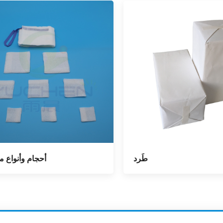
طَرد
أحجام وأنواع م