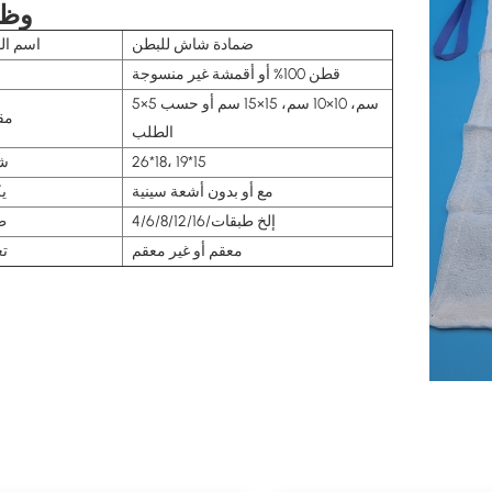
وظي
ضمادة شاش للبطن
اسم ال
قطن 100% أو أقمشة غير منسوجة
م
5×5 سم، 10×10 سم، 15×15 سم أو حسب
مق
الطلب
26*18، 19*15
ش
مع أو بدون أشعة سينية
ي
4/6/8/12/16/إلخ طبقات
ط
معقم أو غير معقم
تع