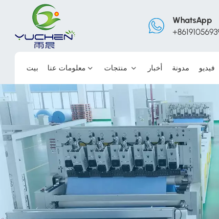
WhatsApp
+8619105693
فيديو
مدونة
أخبار
منتجات
معلومات عنا
بيت