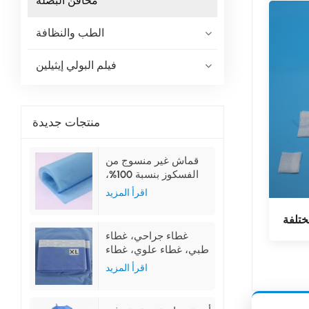
محاقن البصلة
الطب والنظافة
فيلم البولي إيثيلين
منتجات جديدة
قماش غير منسوج من
الفسكوز بنسبة 100%،
لون أزرق، للاستخدام
اقرأ المزيد
الطبي
ختلفة
غطاء جراحي، غطاء
طبي، غطاء علوي، غطاء
سفلي، غطاء جانبي
اقرأ المزيد