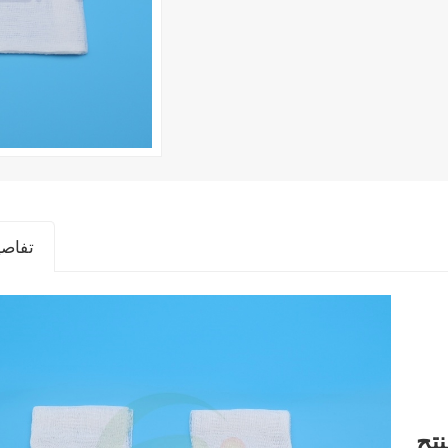
تفاصي
تج