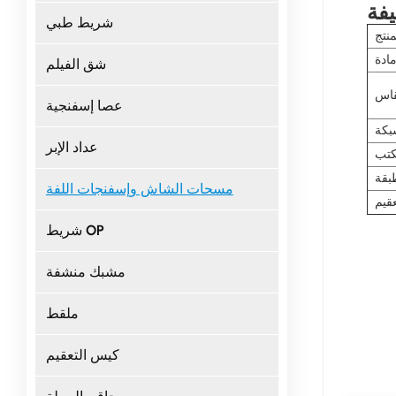
فة
شريط طبي
منتج
ادة
شق الفيلم
اس
عصا إسفنجية
بكة
عداد الإبر
كتب
بقة
مسحات الشاش وإسفنجات اللفة
قيم
شريط OP
مشبك منشفة
ملقط
كيس التعقيم