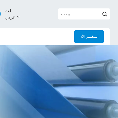
لغة
عربي
استفسر الآن
й
l
uês