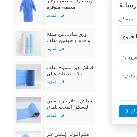
أردية جراحية معقمة وغير
رسالة
معقمة، متوفرة
بمقاسات ML و XL و
اقرأ المزيد
XXL
ورق مناديل من طبقة
الجروح
واحدة أو طبقتين مغلف
بغشاء من البولي إيثيلين
اقرأ المزيد
قماش غير منسوج مغلف
بثلاث طبقات عالي
الامتصاص
اقرأ المزيد
قماش ستائر جراحية من
الفسكوز المحب للماء،
دِّم
غير منسوج، مغلف بغشاء
اقرأ المزيد
البولي إيثيلين
فيلم البولي إيثيلين غير