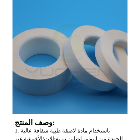
وصف المنتج:
1. باستخدام مادة لاصقة طبية شفافة عالية
الجودة من البولي إيثيلين تيريفثالات/الأقمشة غير