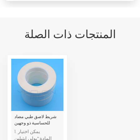
المنتجات ذات الصلة
شريط لاصق طبي مضاد
للحساسية ذو وجهين
لأغطية العمليات الجراحية
1. يمكن اختيار
المادة:*بولي إيثيلين