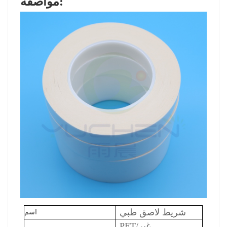
مواصفة:
شريط لاصق طبي
اسم
ET/غير
P