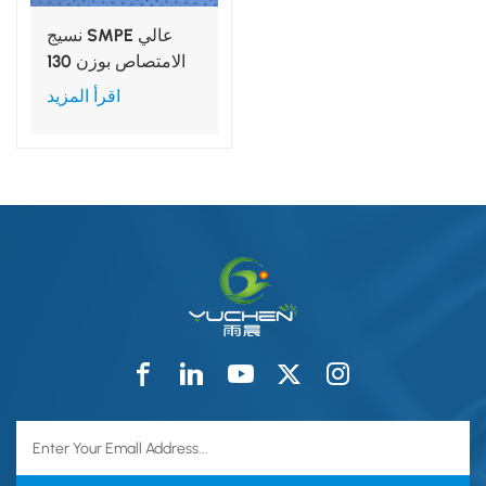
نسيج SMPE عالي
الامتصاص بوزن 130
جرامًا للمتر المربع
اقرأ المزيد
كجزء مقوى للغطاء
الجراحي