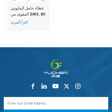
غطاء حامل المايونيز
المقوى من SMS، 80
× 145 سم
اقرأ المزيد