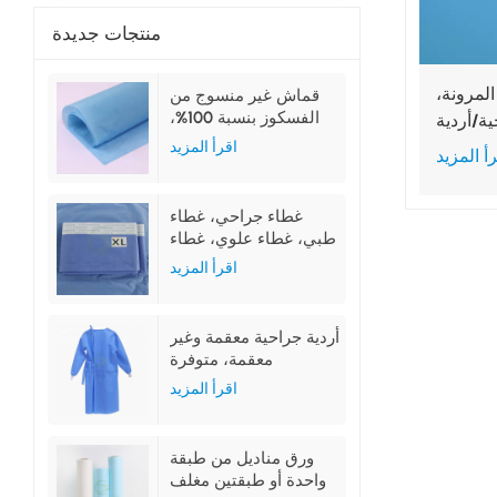
منتجات جديدة
عالية المرونة،
قماش غير منسوج من
الفسكوز بنسبة 100%،
ية/أردية
لون أزرق، للاستخدام
العزل
اقرأ المزيد
أ المزيد
الطبي
غطاء جراحي، غطاء
طبي، غطاء علوي، غطاء
سفلي، غطاء جانبي
اقرأ المزيد
أردية جراحية معقمة وغير
معقمة، متوفرة
بمقاسات ML و XL و
اقرأ المزيد
XXL
ورق مناديل من طبقة
واحدة أو طبقتين مغلف