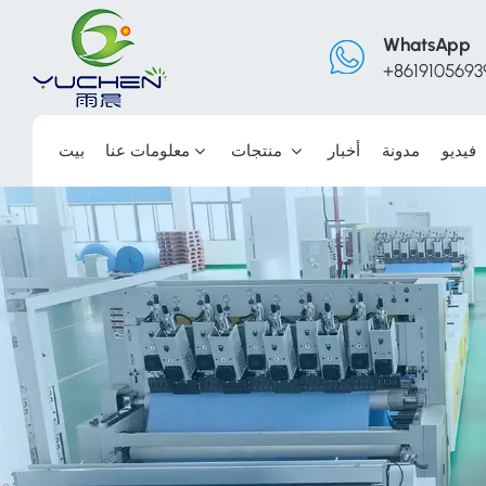
WhatsApp
+8619105693
فيديو
مدونة
أخبار
منتجات
معلومات عنا
بيت