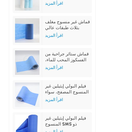
بغشاء من البولي إيثيلين
اقرأ المزيد
قماش غير منسوج مغلف
بثلاث طبقات عالي
الامتصاص
اقرأ المزيد
قماش ستائر جراحية من
الفسكوز المحب للماء،
غير منسوج، مغلف بغشاء
اقرأ المزيد
البولي إيثيلين
فيلم البولي إيثيلين غير
المنسوج المصفح، سواء
كان محبًا للماء أو طاردًا
اقرأ المزيد
للماء، مصنوع من البولي
بروبيلين المحب للماء أو
البولي بروبيلين المقاوم
فيلم البولي إيثيلين غير
للماء
المنسوج SMS ذو
التغليف الكامل أو
اقرأ المزيد