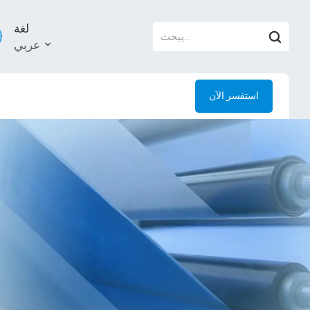
لغة
عربي
استفسر الآن
й
l
uês