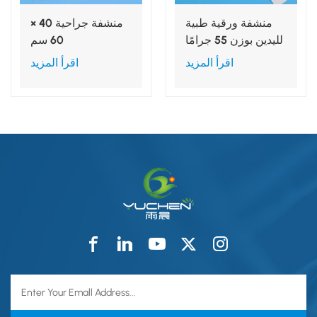
منشفة ورقية طبية
منشفة جراحية 40 ×
لليدين بوزن 55 جرامًا
60 سم
للمتر المربع، مقاس
اقرأ المزيد
اقرأ المزيد
30 × 40 سم / 40 ×
40 سم